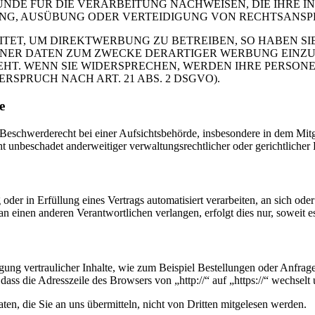
DE FÜR DIE VERARBEITUNG NACHWEISEN, DIE IHRE IN
G, AUSÜBUNG ODER VERTEIDIGUNG VON RECHTSANSPRÜC
T, UM DIREKTWERBUNG ZU BETREIBEN, SO HABEN SIE
ER DATEN ZUM ZWECKE DERARTIGER WERBUNG EINZULEG
EHT. WENN SIE WIDERSPRECHEN, WERDEN IHRE PERSO
PRUCH NACH ART. 21 ABS. 2 DSGVO).
e
schwerderecht bei einer Aufsichtsbehörde, insbesondere in dem Mitgli
 unbeschadet anderweitiger verwaltungsrechtlicher oder gerichtlicher 
oder in Erfüllung eines Vertrags automatisiert verarbeiten, an sich od
n einen anderen Verantwortlichen verlangen, erfolgt dies nur, soweit e
ung vertraulicher Inhalte, wie zum Beispiel Bestellungen oder Anfrage
dass die Adresszeile des Browsers von „http://“ auf „https://“ wechsel
en, die Sie an uns übermitteln, nicht von Dritten mitgelesen werden.