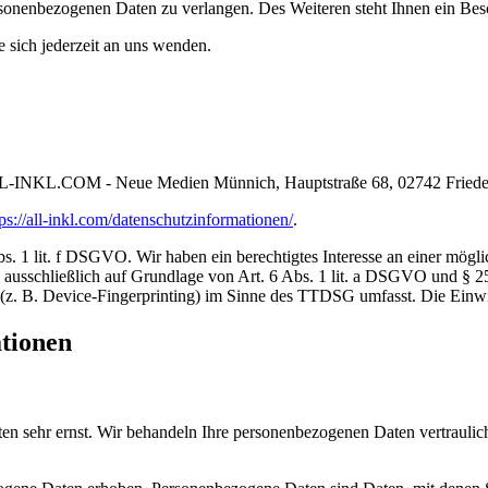
sonenbezogenen Daten zu verlangen. Des Weiteren steht Ihnen ein Besc
sich jederzeit an uns wenden.
ALL-INKL.COM - Neue Medien Münnich, Hauptstraße 68, 02742 Friede
tps://all-inkl.com/datenschutzinformationen/
.
 lit. f DSGVO. Wir haben ein berechtigtes Interesse an einer möglich
ng ausschließlich auf Grundlage von Art. 6 Abs. 1 lit. a DSGVO und §
(z. B. Device-Fingerprinting) im Sinne des TTDSG umfasst. Die Einwill
ationen
ten sehr ernst. Wir behandeln Ihre personenbezogenen Daten vertrauli